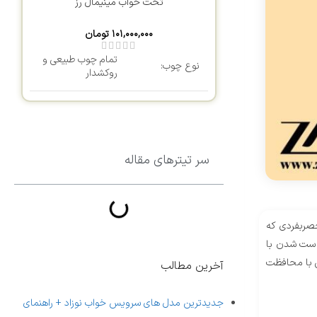
تخت خواب مینیمال رز
۱۰۱,۰۰۰,۰۰۰
تومان
تمام چوب طبیعی و
نوع چوب:
روکشدار
ضخامت چوب:
5 سانتی متر
رنگ چوب:
پلی یورتان
سر تیترهای مقاله
طول:
200 سانتی متر
عرض:
180 سانتی متر
حصربفردی که
و ست شدن با
ارتفاع:
45 سانتی متر
ی با محافظت
آخرین مطالب
جدیدترین مدل های سرویس خواب نوزاد + راهنمای