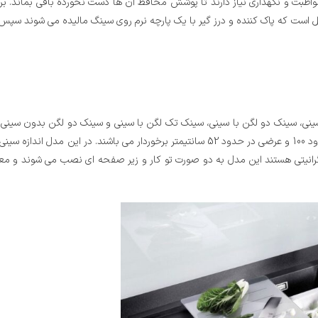
مواظبت و نگهداری نیاز دارند تا پوشش محافظ آن ها دست نخورده باقی بماند. برا
شکل است که پاک کننده و درز گیر با یک پارچه نرم روی سینگ مالیده می شوند سپس 
سینی، سینک دو لگن با سینی، سینک تک لگن با سینی و سینک دو لگن بدون سینی
نمود. معمولا این مدل سینک ها تک لگن با سینی از ابعادی به طولی در حدود 100 و عرضی در حدود 52 سانتیمتر برخوردار می باشند. در ای
رانیتی هستند این مدل به دو صورت تو کار و زیر صفحه ای نصب می شوند و معم