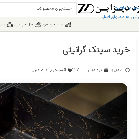
عبور به ناوبری
رفتن به محتوای اصلی
ست لوازم چوبی
هال و پذیرایی
سرو
خرید سینک گرانیتی
زد دیزاین
فروردین 31, 1402
اکسسوری لوازم منزل