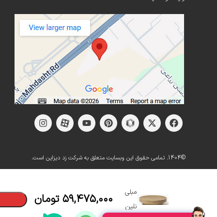
©1404. تمامی حقوق این وبسایت متعلق به شرکت زد دیزاین است.
میز جلو
مبلی
۵۹,۴۷۵,۰۰۰
تومان
نلین