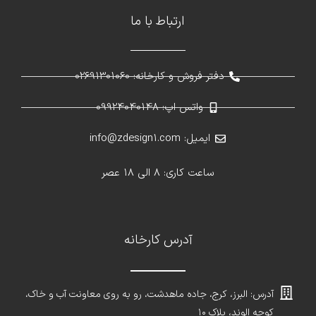
ارتباط با ما
دفتر فروش و کارخانه: 02691301060
واتس اپ: 09924040148
ایمیل: info@zdesign1.com
ساعت کاری: 8 الی 18 عصر
آدرس کارخانه
آدرس: البرز، کرج، جاده ماهدشت، رو به روی معاونت آب و خاک،
کوچه الوند، پلاک ۱۰