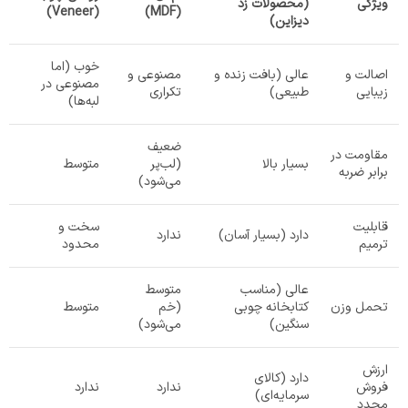
ویژگی
(محصولات زد
(Veneer)
(MDF)
دیزاین)
خوب (اما
اصالت و
عالی (بافت زنده و
مصنوعی و
مصنوعی در
زیبایی
طبیعی)
تکراری
لبه‌ها)
ضعیف
مقاومت در
بسیار بالا
(لب‌پر
متوسط
برابر ضربه
می‌شود)
قابلیت
سخت و
دارد (بسیار آسان)
ندارد
ترمیم
محدود
عالی (مناسب
متوسط
تحمل وزن
کتابخانه چوبی
(خم
متوسط
سنگین)
می‌شود)
ارزش
دارد (کالای
فروش
ندارد
ندارد
سرمایه‌ای)
مجدد