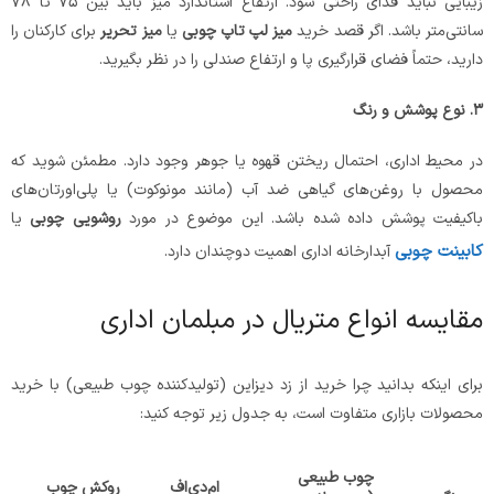
زیبایی نباید فدای راحتی شود. ارتفاع استاندارد میز باید بین ۷۵ تا ۷۸
سانتی‌متر باشد. اگر قصد خرید
میز لپ تاپ چوبی
یا
میز تحریر
برای کارکنان را
دارید، حتماً فضای قرارگیری پا و ارتفاع صندلی را در نظر بگیرید.
۳
.
نوع پوشش و رنگ
در محیط اداری، احتمال ریختن قهوه یا جوهر وجود دارد. مطمئن شوید که
محصول با روغن‌های گیاهی ضد آب (مانند مونوکوت) یا پلی‌اورتان‌های
باکیفیت پوشش داده شده باشد. این موضوع در مورد
روشویی چوبی
یا
کابینت چوبی
آبدارخانه اداری اهمیت دوچندان دارد.
مقایسه انواع متریال در مبلمان اداری
برای اینکه بدانید چرا خرید از زد دیزاین (تولیدکننده چوب طبیعی) با خرید
محصولات بازاری متفاوت است، به جدول زیر توجه کنید:
چوب طبیعی
ام‌دی‌اف
روکش چوب