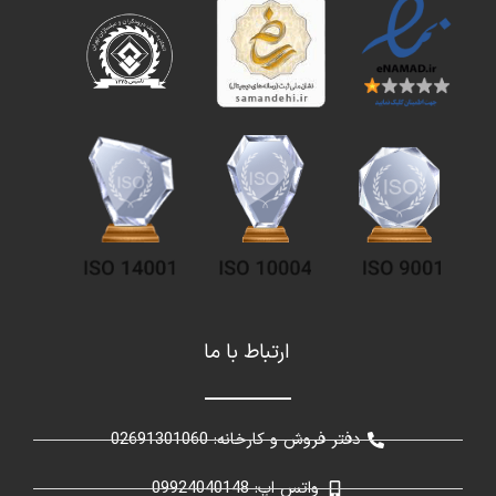
ارتباط با ما
دفتر فروش و کارخانه: 02691301060
واتس اپ: 09924040148