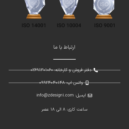
ارتباط با ما
دفتر فروش و کارخانه: 02691301060
واتس اپ: 09924040148
ایمیل: info@zdesign1.com
ساعت کاری: 8 الی 18 عصر