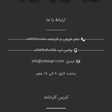
ارتباط با ما
دفتر فروش و کارخانه: 02691301060
واتس اپ: 09924040148
ایمیل: info@zdesign1.com
ساعت کاری: 8 الی 18 عصر
آدرس کارخانه