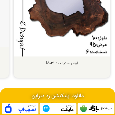
آینه روستیک کد M031
دانلود اپلیکیشن زد دیزاین