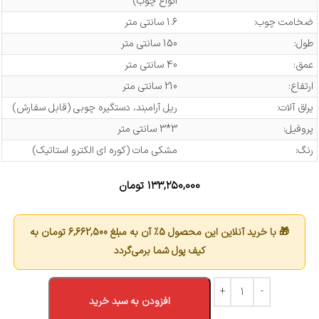
انواع چوب)
ضخامت چوب:
1.6 سانتی متر
طول:
150 سانتی متر
عمق:
40 سانتی متر
ارتفاع:
210 سانتی متر
یراق آلات:
ریل آرامبند، دستگیره چوبی (قابل سفارش)
پروفیل:
3*3 سانتی متر
رنگ:
مشکی مات (کوره ای الکترو استاتیک)
۱۳۳,۲۵۰,۰۰۰
تومان
🎁 با خرید آنلاین این محصول 5٪ آن به مبلغ
6,662,500
تومان به
کیف پول شما برمی‌گردد
افزودن به سبد خرید