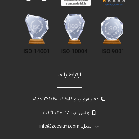
ارتباط با ما
دفتر فروش و کارخانه: 02691301060
واتس اپ: 09924040148
ایمیل: info@zdesign1.com