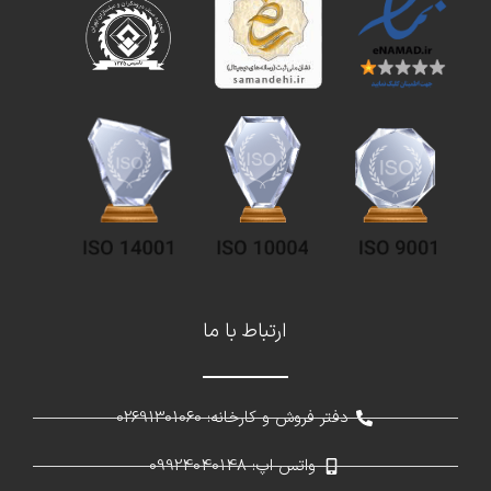
ارتباط با ما
دفتر فروش و کارخانه: 02691301060
واتس اپ: 09924040148