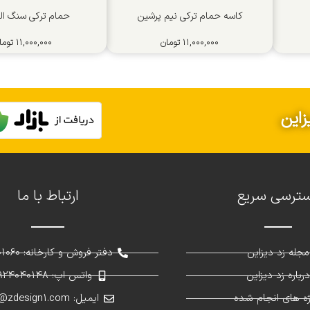
کاسه حمام ترکی نیم پرشین
حمام ترکی سنگ الی
۱۱,۰۰۰,۰۰۰
تومان
۱۱,۰۰۰,۰۰۰
توما
زاین
ترسی سریع
ارتباط با ما
مجله زد دیزاین
دفتر فروش و کارخانه: 02691301060
رباره زد دیزاین
واتس اپ: 09924040148
ژه های انجام شده
ایمیل: info@zdesign1.com