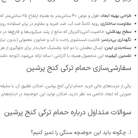
طراحی بهینه ابعاد:
طول و عرض ۴۰ سانتی‌متر به همراه ارتفاع ۲۵ سانتی‌متر که به راحتی در کنج دیوار نصب می‌شود.
مقاومت ساختاری:
رویه کاملاً ضد آب، ضد ضربه و مقاوم در برابر استفاده روزم
سطح بهداشتی:
خاصیت آنتی‌باکتریال که مانع از رشد میکروب‌ها و قارچ‌ها در
نگهداری بی‌دردسر:
قابلیت شستشوی راحت با آب و صابون معمولی (بدون نیاز ب
بسته‌بندی ایمن:
ارسال مطمئن با دو لایه پلاستیک حباب‌دار برای جلوگیری از هر
تضمین کیفیت:
این محصول همراه با گارانتی ۱ ساله ارائه می‌شود. (توجه داشته باشید که هزینه شیرآلات به صورت جداگانه محاسبه می‌گردد).
سفارشی‌سازی حمام ترکی کنج پرشین
یکی از مزیت‌های عالی خرید حمام ترکی کنج پرشین، امکان تطبیق آن با سلیق
صورتی که ابعاد خاصی مد نظر دارید، امکان تولید این حوضچه در اندازه‌های سفا
سوالات متداول درباره حمام ترکی کنج پرشین
۱. چگونه باید این حوضچه سنگی را تمیز کنیم؟