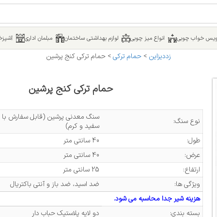
یس خواب چوبی
انواع میز چوبی
لوازم بهداشتی ساختمان
مبلمان اداری
آشپزخا
زددیزاین
>
حمام ترکی
>
حمام ترکی کنج پرشین
حمام ترکی کنج پرشین
سنگ معدنی پرشین (قابل سفارش با 
نوع سنگ:
سفید و کرم)
طول:
40 سانتی متر
عرض:
40 سانتی متر
ارتفاع:
25 سانتی متر
ویژگی ها:
ضد اسید، ضد باز و آنتی باکتریال
هزینه شیر جدا محاسبه می شود.
بسته بندی:
دو لایه پلاستیک حباب دار