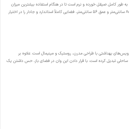
 داخلی وان به طور کامل صیقل خورده و نرم است تا در هنگام استفاده بیشترین میزان
راحتی را فراهم کند، در حالی که در بسیاری از مدل‌ها، سطح بیرونی بافت طبیعی و دست‌نخورده سنگ را حفظ می‌کند. این محصول با طول ۱۷۰ سانتی‌متر، عرض ۸۵ سانتی‌متر و عمق ۵۶ سانتی‌متر، فضایی کاملاً استاندارد و جادار را در اختیار
هد. وان سنگی کد B010 انتخابی هوشمندانه برای حمام‌های مستر، سرویس‌های بهداشتی با طراحی مدرن، روستیک و مینیمال است. علاوه بر
های ساحلی تبدیل کرده است. با قرار دادن این وان در فضای باز، حس داشتن یک