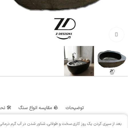
بزرگنمایی تصویر
توضیحات
🪨 مقایسه انواع سنگ
🛠️ نح