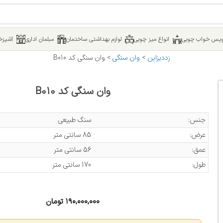
یس خواب چوبی
انواع میز چوبی
لوازم بهداشتی ساختمان
مبلمان اداری
آشپزخا
زددیزاین
>
وان سنگی
>
وان سنگی کد B010
وان سنگی کد B010
جنس:
سنگ طبیعی
عرض:
85 سانتی متر
عمق:
56 سانتی متر
طول:
170 سانتی متر
۱۹۰,۰۰۰,۰۰۰
تومان