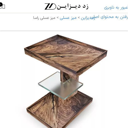
0
عبور به ناوبری
رفتن به محتوای اصلی
زددیزاین
میز عسلی
>
>
میز عسلی راسا