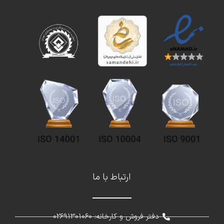
ارتباط با ما
دفتر فروش و کارخانه: 02691301060