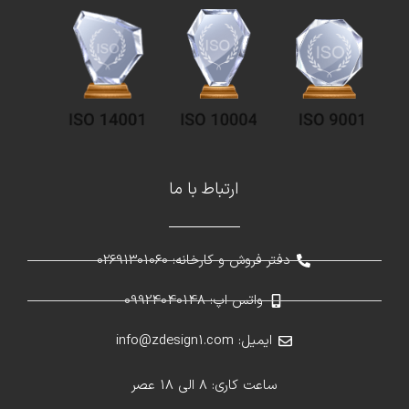
ارتباط با ما
دفتر فروش و کارخانه: 02691301060
واتس اپ: 09924040148
ایمیل: info@zdesign1.com
ساعت کاری: 8 الی 18 عصر