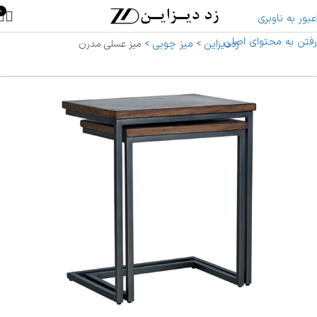
0
عبور به ناوبری
رفتن به محتوای اصلی
زددیزاین
میز چوبی
>
>
میز عسلی مدرن