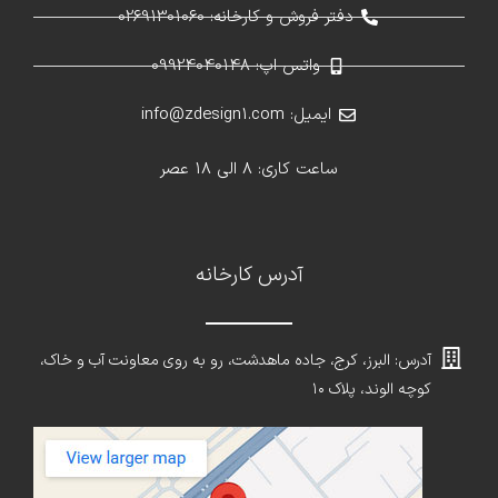
دفتر فروش و کارخانه: 02691301060
واتس اپ: 09924040148
ایمیل: info@zdesign1.com
ساعت کاری: 8 الی 18 عصر
آدرس کارخانه
آدرس: البرز، کرج، جاده ماهدشت، رو به روی معاونت آب و خاک،
کوچه الوند، پلاک ۱۰