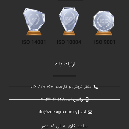
ارتباط با ما
دفتر فروش و کارخانه: 02691301060
واتس اپ: 09924040148
ایمیل: info@zdesign1.com
ساعت کاری: 8 الی 18 عصر