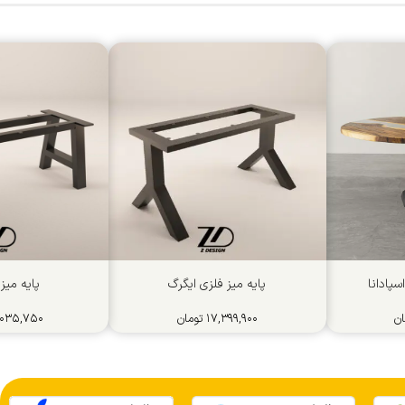
ﺳﭙﺎداﻧﺎ
پایه میز فلزی ایگرگ
پایه میز
ان
۱۷,۳۹۹,۹۰۰
تومان
,۰۳۵,۷۵۰