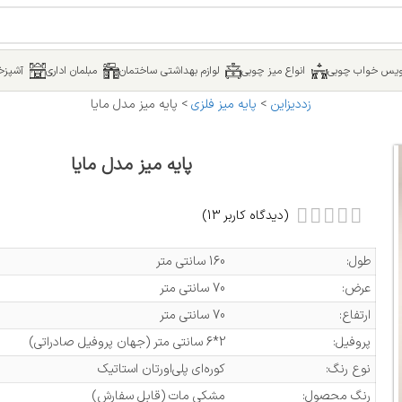
یس خواب چوبی
انواع میز چوبی
لوازم بهداشتی ساختمان
مبلمان اداری
آشپزخا
زددیزاین
>
پایه میز فلزی
>
پایه میز مدل مایا
پایه میز مدل مایا
(دیدگاه کاربر
13
)
طول:
160 سانتی متر
عرض:
70 سانتی متر
ارتفاع:
70 سانتی متر
پروفیل:
2*6 سانتی متر (جهان پروفیل صادراتی)
نوع رنگ:
کوره‌ای پلی‌اورتان استاتیک
رنگ محصول:
مشکی مات (قابل سفارش)