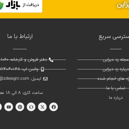
زاین
ترسی سریع
ارتباط با ما
مجله زد دیزاین
دفتر فروش و کارخانه: 02691301060
رباره زد دیزاین
واتس اپ: 09924040148
ژه های انجام شده
ایمیل: info@zdesign1.com
تماس با ما
ساعت کاری: 8 الی 18 عصر
درباره ما