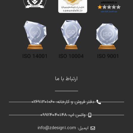
ارتباط با ما
دفتر فروش و کارخانه: 02691301060
واتس اپ: 09924040148
ایمیل: info@zdesign1.com