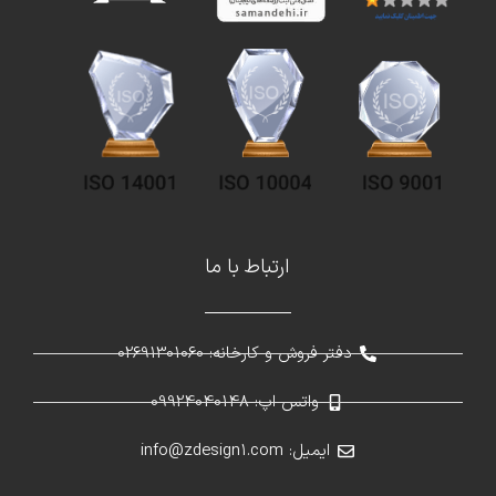
ارتباط با ما
دفتر فروش و کارخانه: 02691301060
واتس اپ: 09924040148
ایمیل: info@zdesign1.com