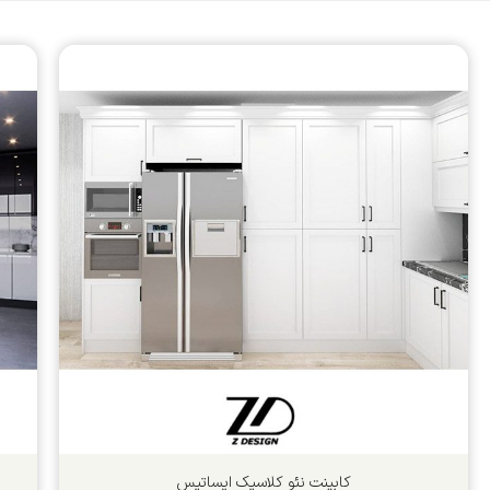
کابینت نئو کلاسیک ایساتیس