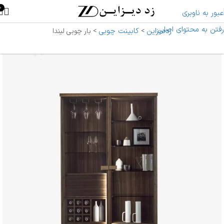
0
عبور به ناوبری
رفتن به محتوای اصلی
زددیزاین
کابینت چوبی
>
>
بار چوبی لیندا