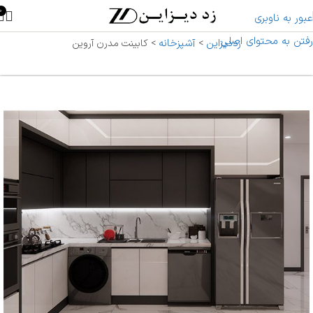
0
عبور به ناوبری
رفتن به محتوای اصلی
زددیزاین
آشپزخانه
>
>
کابینت مدرن آروین