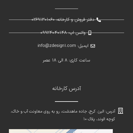
دفتر فروش و کارخانه: 02691301060
واتس اپ: 09924040148
ایمیل: info@zdesign1.com
ساعت کاری: 8 الی 18 عصر
آدرس کارخانه
آدرس: البرز، کرج، جاده ماهدشت، رو به روی معاونت آب و خاک،
کوچه الوند، پلاک ۱۰