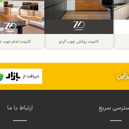
کابینت روکش چوب گردو
کابینت تمام چوب جز
زاین
ترسی سریع
ارتباط با ما