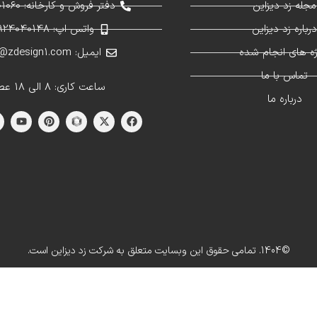
مجله زد دیزاین
دفتر فروش و کارخانه: 02691301060
رباره زد دیزاین
واتس اپ: 09924040148
ژه های انجام شده
ایمیل: info@zdesign1.com
تماس با ما
ساعت کاری: 8 الی 18 عصر
درباره ما
©1404. تمامی حقوق این وبسایت متعلق به شرکت زد دیزاین است.