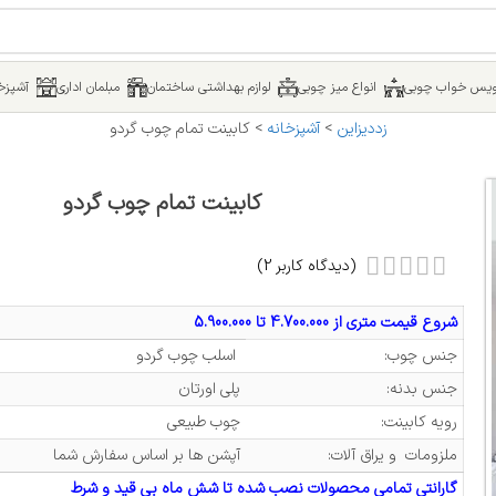
یس خواب چوبی
انواع میز چوبی
لوازم بهداشتی ساختمان
مبلمان اداری
آشپزخا
زددیزاین
>
آشپزخانه
>
کابینت تمام چوب گردو
کابینت تمام چوب گردو
(دیدگاه کاربر
2
)
شروع قیمت متری از 4.700.000 تا 5.900.000
جنس چوب:
اسلب چوب گردو
جنس بدنه:
پلی اورتان
رویه کابینت:
چوب طبیعی
ملزومات و یراق آلات:
آپشن ها بر اساس سفارش شما
گارانتی تمامی محصولات نصب شده تا شش ماه بی قید و شرط