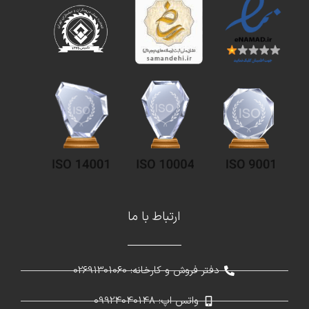
ارتباط با ما
دفتر فروش و کارخانه: 02691301060
واتس اپ: 09924040148