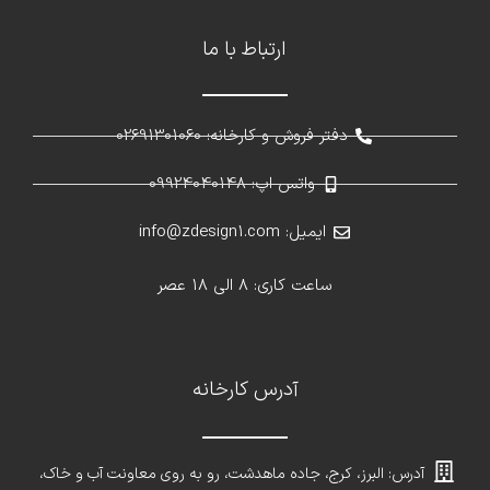
ارتباط با ما
دفتر فروش و کارخانه: 02691301060
واتس اپ: 09924040148
ایمیل: info@zdesign1.com
ساعت کاری: 8 الی 18 عصر
آدرس کارخانه
آدرس: البرز، کرج، جاده ماهدشت، رو به روی معاونت آب و خاک،