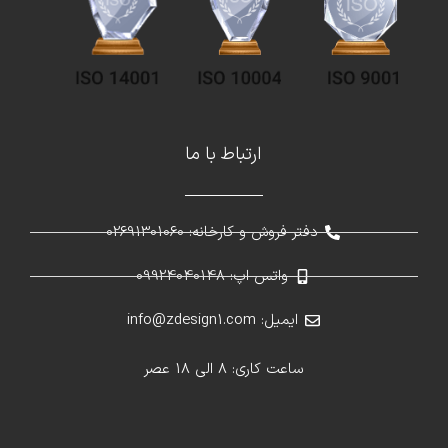
ارتباط با ما
دفتر فروش و کارخانه: 02691301060
واتس اپ: 09924040148
ایمیل: info@zdesign1.com
ساعت کاری: 8 الی 18 عصر