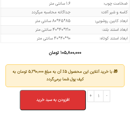
ضخامت چوب:
1.6 سانتی متر
کاسه و شیر آلات:
جداگانه محاسبه میگردد
ابعاد کابین روشویی:
85*45*80 سانتی متر
ابعاد استند بلند:
210*40*40 سانتی متر
ابعاد استند کوتاه:
90*40*40 سانتی متر
۱۰۵,۸۰۰,۰۰۰
تومان
🎁 با خرید آنلاین این محصول 5٪ آن به مبلغ
5,290,000
تومان به
کیف پول شما برمی‌گردد
افزودن به سبد خرید