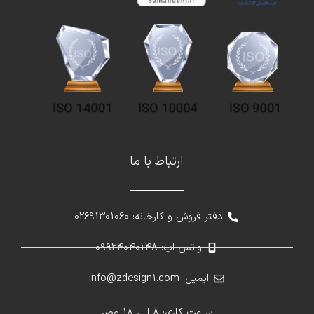
ارتباط با ما
دفتر فروش و کارخانه: 02691301060
واتس اپ: 09924040148
ایمیل: info@zdesign1.com
ساعت کاری: 8 الی 18 عصر