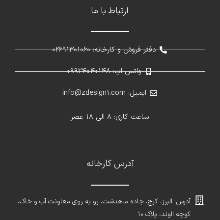
ارتباط با ما
دفتر فروش و کارخانه: 02691301060
واتس اپ: 09924040148
ایمیل: info@zdesign1.com
ساعت کاری: 8 الی 18 عصر
آدرس کارخانه
آدرس: البرز، کرج، جاده ماهدشت، رو به روی معاونت آب و خاک،
کوچه الوند، پلاک ۱۰