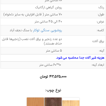
80 سانتی متر
رنگ:
روغن گیاهی ارگانیک
طول:
70 سانتی متر ( قابل افزایش به سایز دلخواه)
عرض:
40 الی 45 سانتی متر
روشویی سنگی توکار
کاسه:
با سنگ نجف آباد
دو عدد زنجیر و یراق آلات نصب (زنجیرها قابل
یراق آلات:
حذف هستند)
آینه:
5 سانتی متر
هزینه شیر آلات جدا محاسبه می شود.
ابعاد آینه:
90*60 سانتی متر
۴۳,۵۲۵,۰۰۰
تومان
نوع چوب