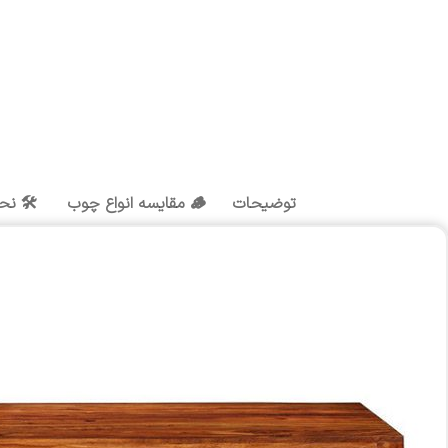
توضیحات
🪵 مقایسه انواع چوب
🛠️ نح