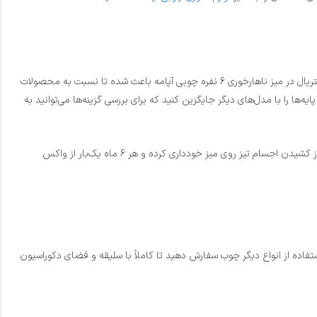
ابعاد این محصول با طول ۱۸۰، عرض ۹۰ و ارتفاع ۷۵ سانتی‌متر، کاملاً متناسب با ارگونومی بدن انسان طراحی شده است. طراحی بهینه و استفاده هوشمندانه از متریال در میز ناهارخوری 6 نفره چوبی آپامه باعث شده تا نسبت به محصولات
‌ها را با مدل‌های دیگر جایگزین کنید که برای بررسی گزینه‌ها می‌توانید به
برای حفظ کیفیت این محصول، نظافت هفتگی با پارچه میکروفایبر توصیه می‌شود. در صورت ریختن مایعات، چربی یا مواد اسیدی، سطح آن را سریعاً پاک کنید. از کشیدن اجسام تیز روی میز خودداری کرده و هر ۶ ماه یک‌بار از واکس
ا در ابعاد دلخواه، با رنگ‌های متفاوت و حتی با استفاده از انواع دیگر چوب سفارش دهید تا کاملاً با سلیقه و فضای دکوراسیون