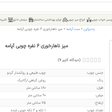
یس خواب چوبی
انواع میز چوبی
لوازم بهداشتی ساختمان
مبلمان اداری
آشپزخا
زددیزاین
>
ست آپامه
>
میز ناهارخوری 6 نفره چوبی آپامه
میز ناهارخوری 6 نفره چوبی آپامه
(دیدگاه کاربر
7
)
جنس چوب:
چوب طبیعی و روکشدار گردو
رنگ:
روغن گیاهی ارگانیک
طول:
180 سانتی متر
عرض:
90 سانتی متر
ارتفاع:
75 سانتی متر
تعداد چوب:
1 تکه و 2 تکه جوین شده