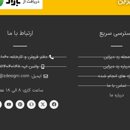
زاین
ترسی سریع
ارتباط با ما
مجله زد دیزاین
دفتر فروش و کارخانه: 02691301060
رباره زد دیزاین
واتس اپ: 09924040148
ژه های انجام شده
ایمیل: info@zdesign1.com
تماس با ما
ساعت کاری: 8 الی 18 عصر
درباره ما