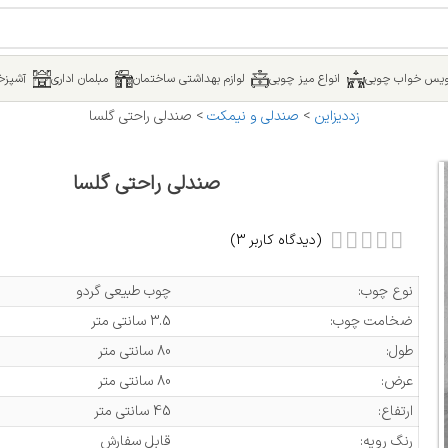
یس خواب چوبی
انواع میز چوبی
لوازم بهداشتی ساختمان
مبلمان اداری
آشپزخا
زددیزاین
>
صندلی و نیمکت
>
صندلی راحتی گلسا
صندلی راحتی گلسا
(دیدگاه کاربر
3
)
نوع چوب:
چوب طبیعی گردو
ضخامت چوب:
3.5 سانتی متر
طول:
80 سانتی متر
عرض:
80 سانتی متر
ارتفاع:
45 سانتی متر
رنگ رویه:
قابل سفارش