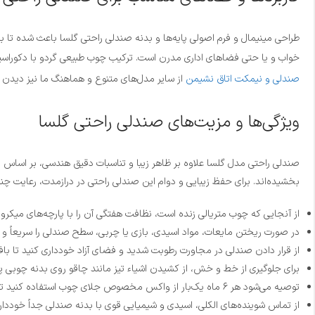
طراحی مینیمال و فرم اصولی پایه‌ها و بدنه صندلی راحتی گلسا باعث شده تا ب
خواب و یا حتی فضاهای اداری مدرن است. ترکیب چوب طبیعی گردو با دکوراسیو
صندلی و نیمکت اتاق نشیمن
از سایر مدل‌های متنوع و هماهنگ ما نیز دیدن ف
ویژگی‌ها و مزیت‌های صندلی راحتی گلسا
صندلی راحتی مدل گلسا علاوه بر ظاهر زیبا و تناسبات دقیق هندسی، بر اساس
بخشیده‌اند. برای حفظ زیبایی و دوام این صندلی راحتی در درازمدت، رعایت چ
از آنجایی که چوب متریالی زنده است، نظافت هفتگی آن را با پارچه‌های میکر
در صورت ریختن مایعات، مواد اسیدی، بازی یا چربی، سطح صندلی را سریعاً و ب
از قرار دادن صندلی در مجاورت رطوبت شدید و فضای آزاد خودداری کنید تا با
برای جلوگیری از خط و خش، از کشیدن اشیاء تیز مانند چاقو روی بدنه چوبی پر
توصیه می‌شود هر ۶ ماه یک‌بار از واکس مخصوص جلای چوب استفاده کنید تا درخشش و مقاومت محصول حفظ شود (این واکس از طریق واحد فروش قابل تهیه است).
از تماس شوینده‌های الکلی، اسیدی و شیمیایی قوی با بدنه صندلی جداً خوددار