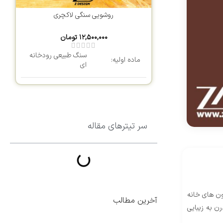
روشویی سنگی لاکچری
۱۲,۵۰۰,۰۰۰
تومان
سنگ طبیعی رودخانه
ماده اولیه:
ای
تغییر رنگ:
ندارد
ارتفاع مناسب
80 سانتی متر
جهت نصب:
سر تیترهای مقاله
طول:
46 سانتی متر
عرض:
33 سانتی متر
یون های خانه
ارتفاع:
15 سانتی متر
آخرین مطالب
ن به زیبایی