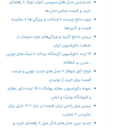
وزن:
18 کیلوگرم
جدیدترین مدل های سرویس خواب نوزاد + راهنمای
خرید و قیمت تمامی مدل ها
ضد اسید، ضد باز و
ویژگی ها:
چوب ساج چیست + شناخت و ویژگی ها + مقایسه
آنتی باکتریال
قیمت و کاربردها
مواد پوشش
پلی اورتان مخصوص
بررسی جامع کاربرد و ویژگی‌های چوب سپیدار در
دهنده:
سنگ
صنعت دکوراسیون ایران
16 ایده دکوراسیون آرایشگاه مردانه + سبک های چوبی
قطر سوراخ
4.5 سانتی متر
تخلیه:
، مدرن و خلاقانه
انواع کاور شوفاژ + مدل های جدید چوبی و لیست
قیمت برای خرید از تولیدی
نمونه دکوراسیون مغازه پوشاک + 15 ایده دکور مغازه
و فروشگاه بوتیک و لباس
بررسی مبل راحتی ارزان قیمت در بازار + ۱۲ دلیل برای
نخریدن + معایب
جدید ترین مدل های شال مبل + راهنمای خرید و