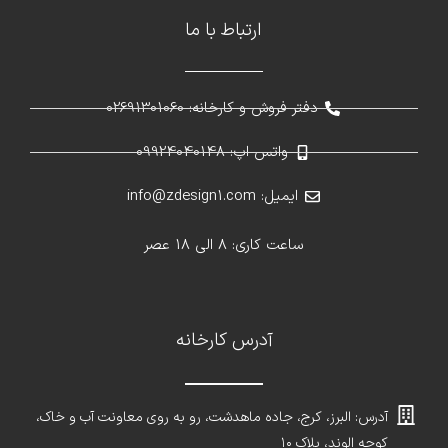
ارتباط با ما
دفتر فروش و کارخانه: 02691301060
واتس اپ: 09924040148
ایمیل: info@zdesign1.com
ساعت کاری: 8 الی 18 عصر
آدرس کارخانه
آدرس: البرز، کرج، جاده ماهدشت، رو به روی معاونت آب و خاک،
کوچه الوند، پلاک ۱۰