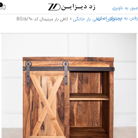
0
عبور به ناوبری
رفتن به محتوای اصلی
زددیزاین
کافی بار خانگی
>
>
کافی بار مینیمال کد BG15/90