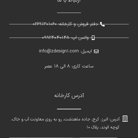
ارتباط با ما
دفتر فروش و کارخانه: 02691301060
واتس اپ: 09924040148
ایمیل: info@zdesign1.com
ساعت کاری: 8 الی 18 عصر
آدرس کارخانه
آدرس: البرز، کرج، جاده ماهدشت، رو به روی معاونت آب و خاک،
کوچه الوند، پلاک ۱۰