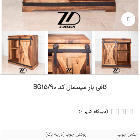
بزرگنمایی تصویر
کافی بار مینیمال کد BG15/90
(دیدگاه کاربر
6
)
جنس چوب:
روکش چوب (درجه یک)