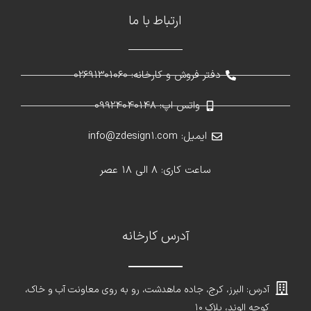
ارتباط با ما
دفتر فروش و کارخانه: 02691301060
واتس اپ: 09924040148
ایمیل: info@zdesign1.com
ساعت کاری: 8 الی 18 عصر
آدرس کارخانه
آدرس: البرز، کرج، جاده ماهدشت، رو به روی معاونت آب و خاک،
کوچه الوند، پلاک ۱۰