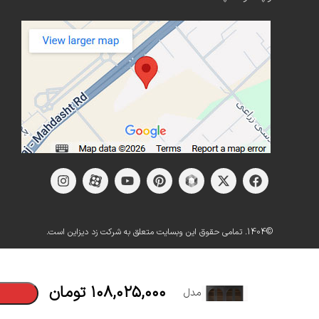
©1404. تمامی حقوق این وبسایت متعلق به شرکت زد دیزاین است.
کنسول
چوبی
۱۰۸,۰۲۵,۰۰۰
تومان
مدل
ﺗﯿﺮاژه