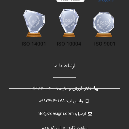
ارتباط با ما
دفتر فروش و کارخانه: 02691301060
واتس اپ: 09924040148
ایمیل: info@zdesign1.com
ساعت کاری: 8 الی 18 عصر