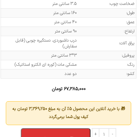
ضخامت چوب:
3.5 سانتی متر
طول:
160 سانتی متر
عمق:
40 سانتی متر
ارتفاع:
90 سانتی متر
درب داشبوردی، دستگیره چوبی (قابل
یراق آلات:
سفارش)
پروفیل:
3*3 سانتی متر
رنگ:
مشکی مات (کوره ای الکترو استاتیک)
کشو:
دو عدد
۶۷,۳۸۵,۰۰۰
تومان
🎁 با خرید آنلاین این محصول 5٪ آن به مبلغ
3,369,250
تومان به
کیف پول شما برمی‌گردد