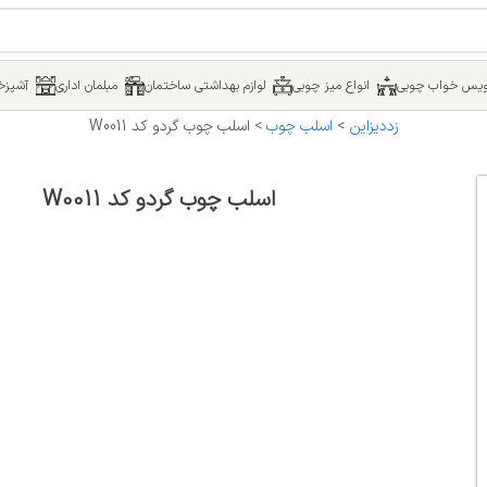
یس خواب چوبی
انواع میز چوبی
لوازم بهداشتی ساختمان
مبلمان اداری
آشپزخا
زددیزاین
>
اسلب چوب
>
اسلب چوب گردو کد W0011
اسلب چوب گردو کد W0011