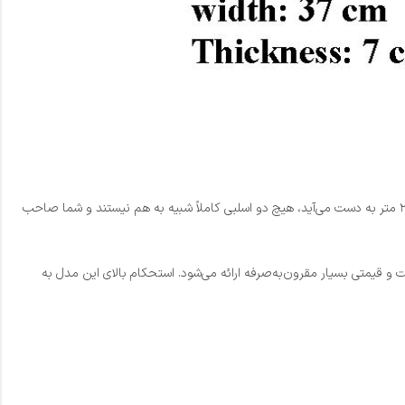
یکی از ویژگی‌های برجسته اسلب چوب گردو کد W0011، تک و بی‌همتا بودن آن است. از آنجایی که این قطعه مستقیماً از برش کالباسی تنه درختان جنگلی تا قطر ۲ متر به دست می‌آید، هیچ دو اسلبی کاملاً شبیه به هم نیستند و شما صاحب
و قیمتی بسیار مقرون‌به‌صرفه ارائه می‌شود. استحکام بالای این مدل به