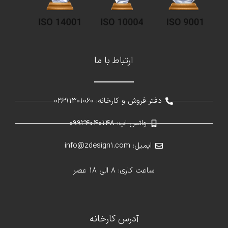
ارتباط با ما
دفتر فروش و کارخانه: 02691301060
واتس اپ: 09924040148
ایمیل: info@zdesign1.com
ساعت کاری: 8 الی 18 عصر
آدرس کارخانه