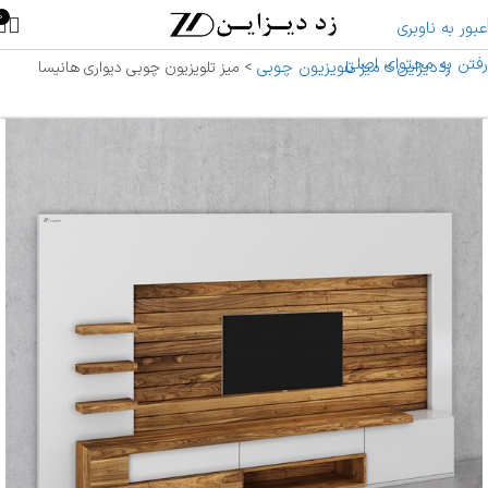
0
عبور به ناوبری
رفتن به محتوای اصلی
زددیزاین
میز تلویزیون چوبی
>
>
میز تلویزیون چوبی دیواری هانیسا