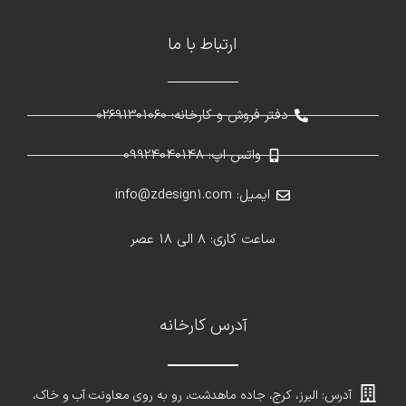
ارتباط با ما
دفتر فروش و کارخانه: 02691301060
واتس اپ: 09924040148
ایمیل: info@zdesign1.com
ساعت کاری: 8 الی 18 عصر
آدرس کارخانه
آدرس: البرز، کرج، جاده ماهدشت، رو به روی معاونت آب و خاک،