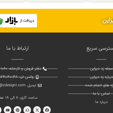
زاین
ترسی سریع
ارتباط با ما
مجله زد دیزاین
دفتر فروش و کارخانه: 02691301060
رباره زد دیزاین
واتس اپ: 09924040148
ژه های انجام شده
ایمیل: info@zdesign1.com
تماس با ما
ساعت کاری: 8 الی 18 عصر
درباره ما