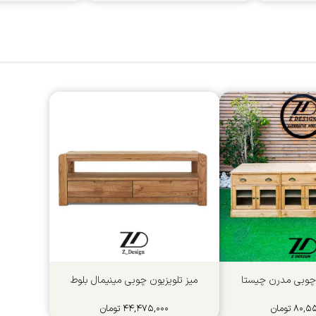
 چوبی مدرن ﭼﯿﺴﺘﺎ
میز تلویزیون چوبی مینیمال بلوط
۸۰,۵۵
تومان
۴۴,۴۷۵,۰۰۰
تومان