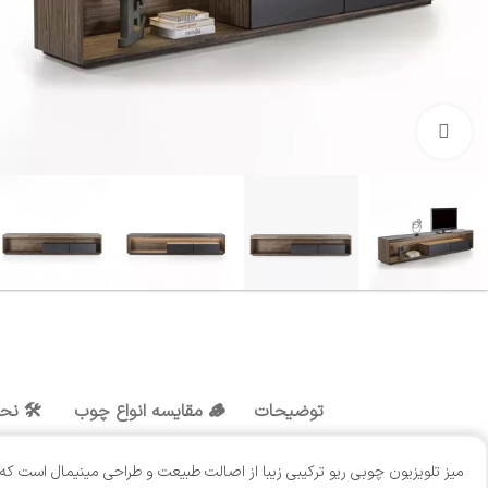
بزرگنمایی تصویر
توضیحات
🪵 مقایسه انواع چوب
🛠️ نح
میز تلویزیون چوبی ریو ترکیبی زیبا از اصالت طبیعت و طراحی مینیمال است 