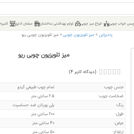
یس خواب چوبی
انواع میز چوبی
لوازم بهداشتی ساختمان
مبلمان اداری
آشپزخا
زددیزاین
>
میز تلویزیون چوبی
>
میز تلویزیون چوبی ریو
میز تلویزیون چوبی ریو
(دیدگاه کاربر
4
)
جنس چوب:
تمام چوب طبیعی گردو
ضخامت چوب:
2.5 سانتی متر
رنگ:
پلی یورتان ضد حساسیت
طول:
200 سانتی متر
عرض:
40 سانتی متر
ارتفاع:
50 سانتی متر