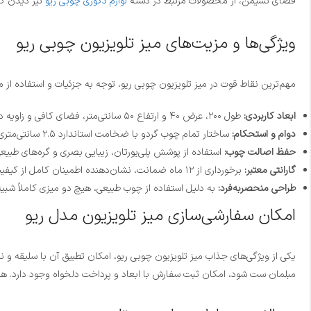
فضای نشیمن، از محصولات مرتبط در دسته
لوازم دکوری چوبی ریو
نیز دیدن کن
ویژگی‌ها و مزیت‌های میز تلویزیون چوبی ریو
مهم‌ترین نقاط قوت در میز تلویزیون چوبی ریو، توجه به جزئیات و استفاده از 
ابعاد کاربردی:
طول ۲۰۰، عرض ۴۰ و ارتفاع ۵۰ سانتی‌متر، فضای کافی و زاویه دید استانداردی را برای تماشای تلویزیون فراهم می‌کند.
دوام و استحکام:
ساختار تمام چوب گردو با ضخامت استاندارد ۲.۵ سانتی‌متری، ایمنی و تحمل وزن بالا را تضمین می‌نماید.
حفظ اصالت چوب:
استفاده از پوشش پلی‌یورتان، زیبایی بصری و گره‌های طبیعی
گارانتی معتبر:
برخورداری از ۱۲ ماه ضمانت، نشان‌دهنده اطمینان کامل از کیفیت بالای ساخت این محصول است.
طراحی منحصر‌به‌فرد:
به دلیل استفاده از چوب طبیعی، هیچ دو میزی کاملاً شب
امکان سفارشی‌سازی میز تلویزیون مدل ریو
یکی از ویژگی‌های جذاب میز تلویزیون چوبی ریو، امکان تطبیق آن با سلیقه و ن
مبلمان ست شود، امکان ثبت سفارش با ابعاد و پرداخت دلخواه وجود دارد. هد