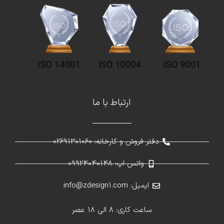
ارتباط با ما
دفتر فروش و کارخانه: 02691301060
واتس اپ: 09924040148
ایمیل: info@zdesign1.com
ساعت کاری: 8 الی 18 عصر