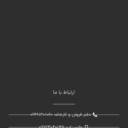
ارتباط با ما
دفتر فروش و کارخانه: 02691301060
واتس اپ: 09924040148