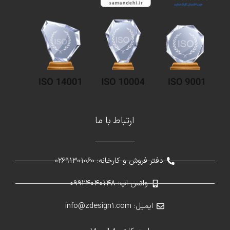
ارتباط با ما
دفتر فروش و کارخانه: 02691301060
واتس اپ: 09924040148
ایمیل: info@zdesign1.com