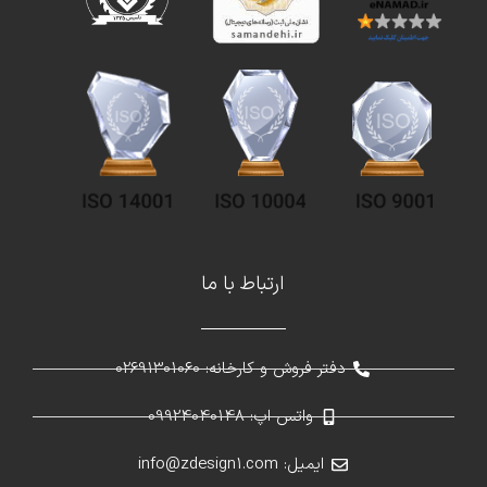
ارتباط با ما
دفتر فروش و کارخانه: 02691301060
واتس اپ: 09924040148
ایمیل: info@zdesign1.com