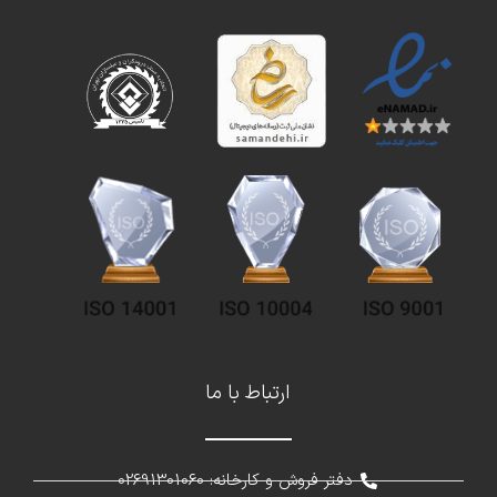
ارتباط با ما
دفتر فروش و کارخانه: 02691301060