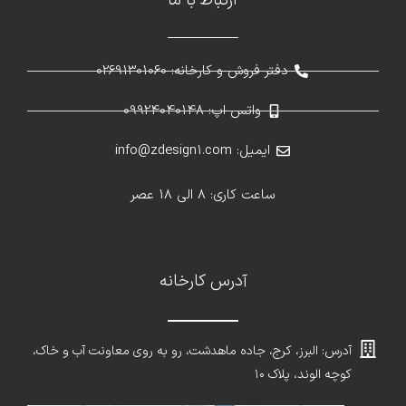
ارتباط با ما
دفتر فروش و کارخانه: 02691301060
واتس اپ: 09924040148
ایمیل: info@zdesign1.com
ساعت کاری: 8 الی 18 عصر
آدرس کارخانه
آدرس: البرز، کرج، جاده ماهدشت، رو به روی معاونت آب و خاک،
کوچه الوند، پلاک ۱۰