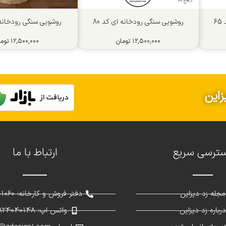
6
روشویی سنگی رودخانه ای کد 80
روشویی سنگی رودخانه ا
۱۲,۵۰۰,۰۰۰
تومان
۱۲,۵۰۰,۰۰۰
توما
زاین
ترسی سریع
ارتباط با ما
مجله زد دیزاین
دفتر فروش و کارخانه: 02691301060
رباره زد دیزاین
واتس اپ: 09924040148