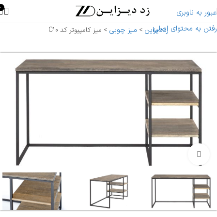
0
عبور به ناوبری
رفتن به محتوای اصلی
زددیزاین
میز چوبی
>
>
میز کامپیوتر کد C10
بزرگنمایی تصویر