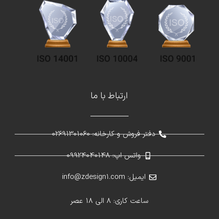
ارتباط با ما
دفتر فروش و کارخانه: 02691301060
واتس اپ: 09924040148
ایمیل: info@zdesign1.com
ساعت کاری: 8 الی 18 عصر