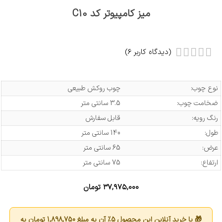
میز کامپیوتر کد C10
(دیدگاه کاربر
6
)
نوع چوب:
چوب روکش طبیعی
ضخامت چوب:
3.5 سانتی متر
رنگ رویه:
قابل سفارش
طول:
140 سانتی متر
عرض:
65 سانتی متر
ارتفاع:
75 سانتی متر
۳۷,۹۷۵,۰۰۰
تومان
🎁 با خرید آنلاین این محصول 5٪ آن به مبلغ
1,898,750
تومان به