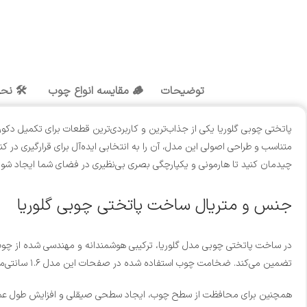
توضیحات
🪵 مقایسه انواع چوب
🛠️ نح
پاتختی چوبی گلوریا یکی از جذاب‌ترین و کاربردی‌ترین قطعات برای تکمیل 
متناسب و طراحی اصولی این مدل، آن را به انتخابی ایده‌آل برای قرارگیری در کن
چیدمان کنید تا هارمونی و یکپارچگی بصری بی‌نظیری در فضای شما ایجاد شود
جنس و متریال ساخت پاتختی چوبی گلوریا
در ساخت پاتختی چوبی مدل گلوریا، ترکیبی هوشمندانه و مهندسی شده از چوب طبی
تضمین می‌کند. ضخامت چوب استفاده شده در صفحات این مدل ۱.۶ سانتی‌متر است که ظرافتی چشم‌نواز را در کنار استحکام کافی به ارمغان می‌آورد.
همچنین برای محافظت از سطح چوب، ایجاد سطحی صیقلی و افزایش طول عمر مح