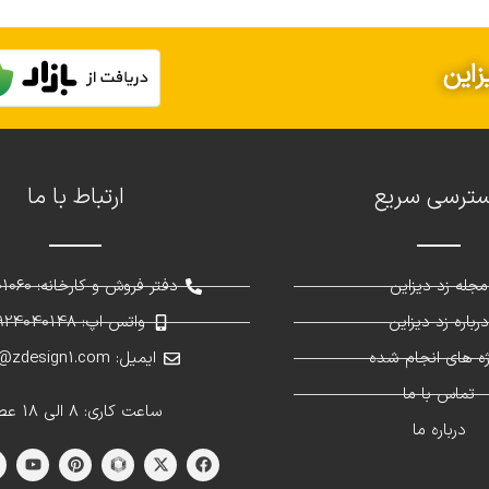
زاین
ترسی سریع
ارتباط با ما
مجله زد دیزاین
دفتر فروش و کارخانه: 02691301060
رباره زد دیزاین
واتس اپ: 09924040148
ژه های انجام شده
ایمیل: info@zdesign1.com
تماس با ما
ساعت کاری: 8 الی 18 عصر
درباره ما