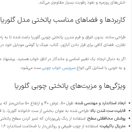
خش‌های روزمره و نفوذ رطوبت بسیار مقاوم‌تر می‌کند.
کاربردها و فضاهای مناسب پاتختی مدل گلوریا
طراحی ساده، بدون اغراق و فرم مدرن پاتختی چوبی گلوریا باعث شده تا به را
تقارن، فضای کافی برای قرار دادن آباژور، کتاب، عینک یا گوشی موبایل خود در
اگر به دنبال ایجاد یک تغییر اساسی و ماندگار در اتاق خواب هستید، پیشنهاد م
و به خوبی با استایل کلی انواع
سرویس خواب چوبی
ست می‌شود.
ویژگی‌ها و مزیت‌های پاتختی چوبی گلوریا
ابعاد استاندارد و مهندسی شده:
طول ۵۰، عرض ۴۰ و ارتفاع ۵۰ سانتی‌متر که برای اکثر اتاق‌خواب‌ها، چه کوچک و چه بزرگ، کاملاً ایده‌آل و دسترسی به آن از روی تخت آسان است.
قابلیت ست شدن بالا:
طراحی شده به عنوان بخشی از ست خانواده گلوریا، با قا
پوشش محافظتی سطح:
استفاده از رنگ پلی‌یورتان که تمیز کردن سطح پاتختی
متریال باکیفیت:
استفاده از چوب طبیعی و روکش‌دار با ضخامت استاندارد ۱.۶ سانتی‌متری که وزن مناسب و استحکام بالایی دارد.