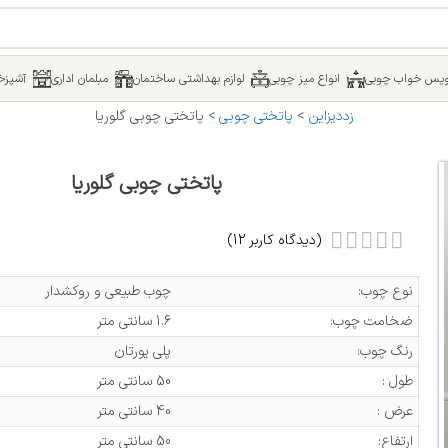
یس خواب چوبی
انواع میز چوبی
لوازم بهداشتی ساختمان
مبلمان اداری
آشپزخا
زددیزاین
>
پاتختی چوبی
>
پاتختی چوبی گلوریا
پاتختی چوبی گلوریا
(دیدگاه کاربر
12
)
نوع چوب:
چوب طبیعی و روکشدار
ضخامت چوب:
1.6 سانتی متر
رنگ چوب:
پلی یورتان
طول :
50 سانتی متر
عرض :
40 سانتی متر
ارتفاع:
50 سانتی متر