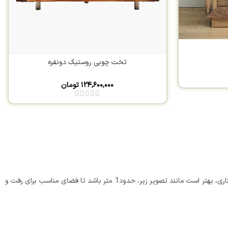
تخت چوبی روستیک دونفره
۱۲۴,۶۰۰,۰۰۰
تومان
پس اگر فضای اتاقتان محدود است، به هیچ وجه دنبال تخت خواب های بزرگ نروید.توجه داشته باشید، طبق توصیه طراحان داخلی، فاصله تخت با دو دیوار کناری، بهتر است مانند تصویر زیر، حدود1 متر باشد تا فضای مناسب برای رفت و