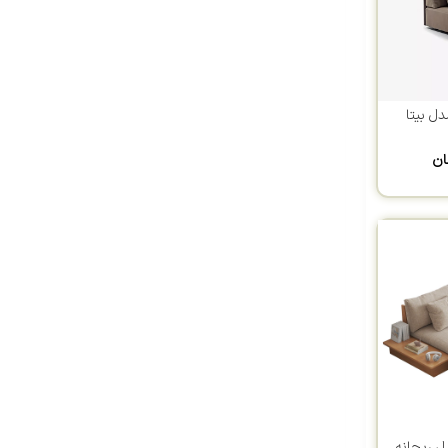
ل بیتا
ان
ل ریحانه