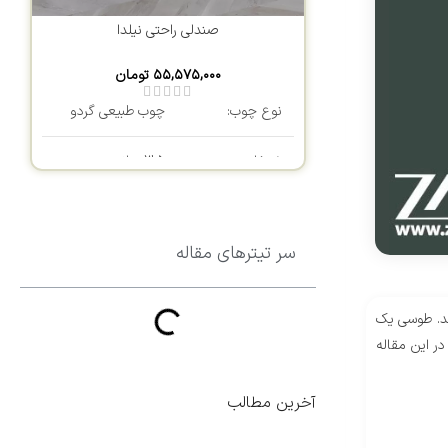
صندلی راحتی نیلدا
۵۵,۵۷۵,۰۰۰
تومان
نوع چوب:
چوب طبیعی گردو
ضخامت چوب:
3.5 سانتی متر
طول:
90 سانتی متر
سر تیترهای مقاله
عرض:
90 سانتی متر
ارتفاع:
45 سانتی متر
ند. طوسی یک
ر این مقاله
رنگ رویه:
قابل سفارش
آخرین مطالب