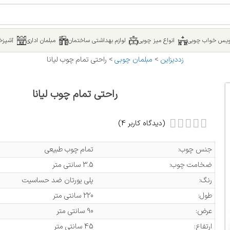
یس خواب چوبی
انواع میز چوبی
لوازم بهداشتی ساختمان
مبلمان اداری
آشپزخا
زددیزاین
>
مبلمان چوبی
>
راحتی تمام چوب لیانا
راحتی تمام چوب لیانا
(دیدگاه کاربر
4
)
جنس چوب:
تمام چوب طبیعی
ضخامت چوب:
3.5 سانتی متر
رنگ:
پلی یورتان ضد حساسیت
طول:
220 سانتی متر
عرض:
90 سانتی متر
ارتفاع:
45 سانتی متر