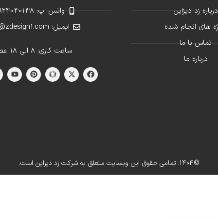
رباره زد دیزاین
واتس اپ: 09924040148
ژه های انجام شده
ایمیل: info@zdesign1.com
تماس با ما
ساعت کاری: 8 الی 18 عصر
درباره ما
©1404. تمامی حقوق این وبسایت متعلق به شرکت زد دیزاین است.