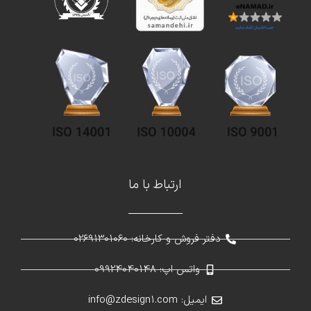
ارتباط با ما
دفتر فروش و کارخانه: 02691301060
واتس اپ: 09924040148
ایمیل: info@zdesign1.com