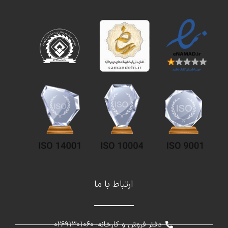
ارتباط با ما
دفتر فروش و کارخانه: 02691301060