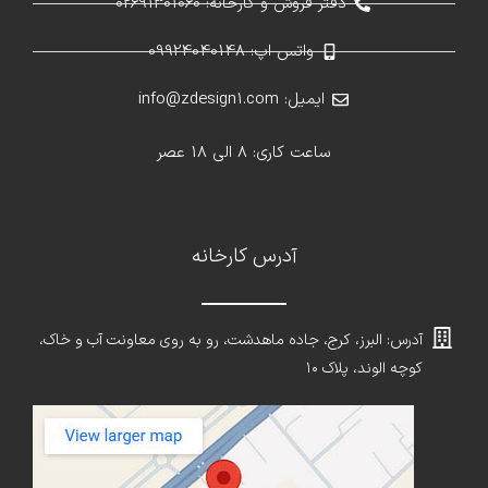
دفتر فروش و کارخانه: 02691301060
واتس اپ: 09924040148
ایمیل: info@zdesign1.com
ساعت کاری: 8 الی 18 عصر
آدرس کارخانه
آدرس: البرز، کرج، جاده ماهدشت، رو به روی معاونت آب و خاک،
کوچه الوند، پلاک ۱۰