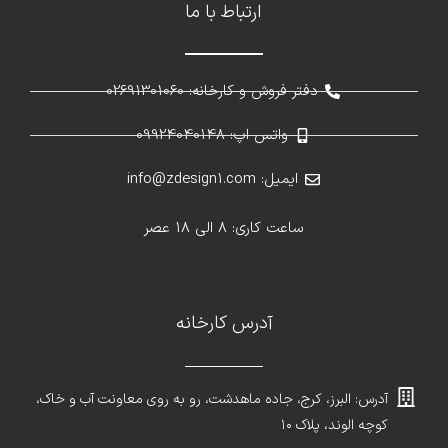
ارتباط با ما
دفتر فروش و کارخانه: 02691301060
واتس اپ: 09924040148
ایمیل: info@zdesign1.com
ساعت کاری: 8 الی 18 عصر
آدرس کارخانه
آدرس: البرز، کرج، جاده ماهدشت، رو به روی معاونت آب و خاک،
کوچه الوند، پلاک ۱۰